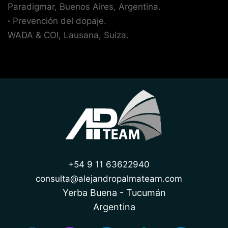
Paradigmar, Buenos Aires, Argentina.
·
Prevención del dopaje.
WADA & COI, Lausana, Suiza.
+54 9 11 63622940
consulta@alejandropalmateam.com
Yerba Buena - Tucumán
Argentina