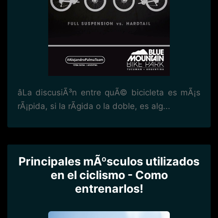
âLa discusiÃ³n entre quÃ© bicicleta es mÃ¡s
rÃ¡pida, si la rÃ­gida o la doble, es alg...
Principales mÃºsculos utilizados
en el ciclismo - Como
entrenarlos!