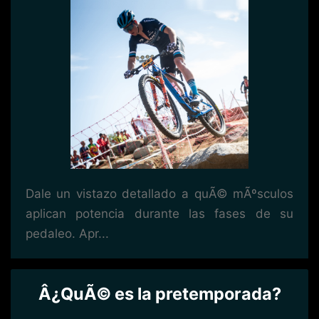
Dale un vistazo detallado a quÃ© mÃºsculos
aplican potencia durante las fases de su
pedaleo. Apr...
Â¿QuÃ© es la pretemporada?